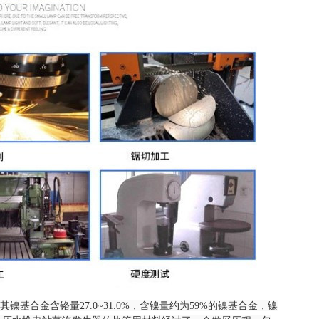
其镍基合金含铬量27.0~31.0%，含镍量约为59%的镍基合金，镍